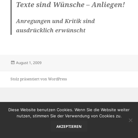
Texte sind Wünsche – Anliegen!
Anregungen und Kritik sind
ausdrücklich erwünscht
Veröffentlicht
August 1, 2009
am
Stolz präsentiert von WordPress
Diese Website benutzen Cookies. Wenn Sie die Website weiter
nutzen, stimmen Sie der Verwendung von Cookies zu.
AKZEPTIEREN