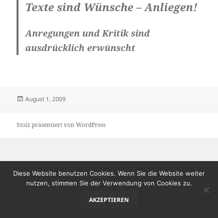
Texte sind Wünsche – Anliegen!
Anregungen und Kritik sind
ausdrücklich erwünscht
Veröffentlicht
August 1, 2009
am
Stolz präsentiert von WordPress
Diese Website benutzen Cookies. Wenn Sie die Website weiter
nutzen, stimmen Sie der Verwendung von Cookies zu.
AKZEPTIEREN